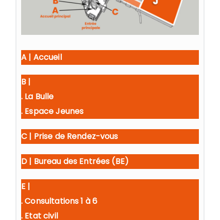
A | Accueil
B |
. La Bulle
. Espace Jeunes
C | Prise de Rendez-vous
D | Bureau des Entrées (BE)
E |
. Consultations 1 à 6
. Etat civil